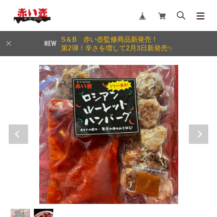
S＆B 赤い壺監修商品新発売！
第2弾！辛さを増して2月3日新発売✨