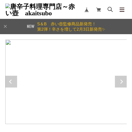
S＆B 赤い壺監修商品新発売！
第2弾！辛さを増して2月3日新発売✨