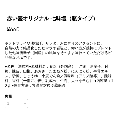
赤い壺オリジナル 七味塩（瓶タイプ）
¥660
ポテトフライや唐揚げ、サラダ、おにぎりのアクセントに。
自然の力で結晶化したヒマラヤ岩塩と、赤い壺が独特にブレンド
した七味唐辛子（国産）の風味をそのまま味わっていただけるピ
リ辛なお塩です。
●名称：調味料●原材料名：食塩（外国産）、ごま、唐辛子、砂
糖、陳皮、山椒、あおさ、たまねぎ粉、にんにく粉、牛骨エキ
ス、砂糖、しょうゆ、小麦でん粉／調味料（アミノ酸等）、酸味
料、香料（一部に小麦、乳成分、牛肉、大豆を含む） ●内容量：1
0ｇ ●保存方法：常温開封後冷蔵保管
数量