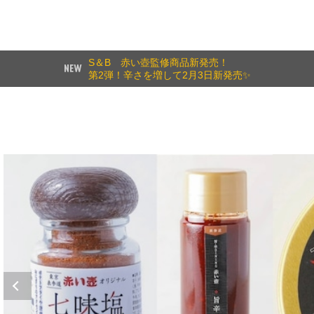
S＆B 赤い壺監修商品新発売！
第2弾！辛さを増して2月3日新発売✨