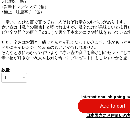
○七味塩（瓶）
○旨辛ドレッシング（瓶）
○極上一味唐辛子（缶）
「辛い」とひと言で言っても、人それぞれ辛さのレベルがあります。
赤い壺は【激辛の聖地】と呼ばれますが、激辛だけが美味しいと推奨
ピリ辛や旨辛の唐辛子のほうが唐辛子本来のコクや旨味をもっている
ただ、辛さはお酒と一緒でどんどん強くなっていきます。体がもっと
ベルにチャレンジしてみるのもいいかもしれません。
そんなときにわかりやすいように赤い壺の商品を辛さ別にセットにし
辛い物が好きなご友人やお知り合いにプレゼントにもしやすいかと思
数量
International shipping a
Add to cart
日本国内にお住まいの