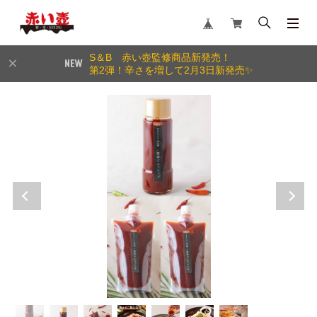
S＆B 赤い壺監修商品新発売！
第2弾！辛さを増して2月3日新発売✨