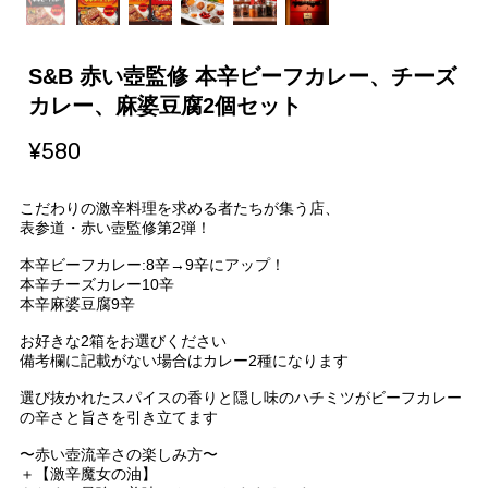
S&B 赤い壺監修 本辛ビーフカレー、チーズ
カレー、麻婆豆腐2個セット
¥580
こだわりの激辛料理を求める者たちが集う店、
表参道・赤い壺監修第2弾！
本辛ビーフカレー:8辛→9辛にアップ！
本辛チーズカレー10辛
本辛麻婆豆腐9辛
お好きな2箱をお選びください
備考欄に記載がない場合はカレー2種になります
選び抜かれたスパイスの香りと隠し味のハチミツがビーフカレー
の辛さと旨さを引き立てます
〜赤い壺流辛さの楽しみ方〜
＋【激辛魔女の油】