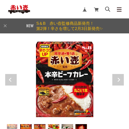
S＆B 赤い壺監修商品新発売！
第2弾！辛さを増して2月3日新発売✨